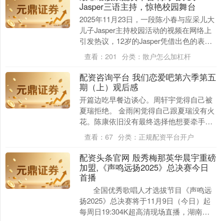
Jasper三语主持，惊艳校园舞台
2025年11月23日，一段陈小春与应采儿大
儿子Jasper主持校园活动的视频在网络上
引发热议，12岁的Jasper凭借出色的表现
成为众人焦点。 活动现场，Ja....
查看：
201
分类：
散户怎么加杠杆
配资咨询平台 我们恋爱吧第六季第五
期（上）观后感
开篇边吃早餐边谈心。周轩宇觉得自己被
夏瑞拒绝。 金雨闲觉得自己跟夏瑞没有火
花。陈康依旧没有最终选择他想要牵手的
女嘉宾。桂廷禹也苦恼。 说是两人一组，
查看：
67
分类：
正规配资平台开户
夏瑞直接表达....
配资头条官网 殷秀梅那英华晨宇重磅
加盟,《声鸣远扬2025》总决赛今日
首播
全国优秀歌唱人才选拔节目《声鸣远
扬2025》总决赛将于11月9日（今日）起
每周日19:304K超高清现场直播，湖南卫