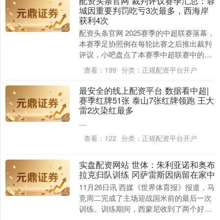
配资头条官网 裁判评议赛季汇总：蓉
城因重要判罚吃亏3次最多，西海岸
获利4次
配资头条官网 2025赛季的中超联赛落幕，
本赛季足协照例在每轮比赛之后推出裁判
评议，小吧盘点了本赛季中超联赛中的部
北证50
1134.24
+11.37
+1.01%
分重要错判/漏判。 根据本赛季中国足协发
查看：
199
分类：
正规配资平台开户
布的裁....
最安全的线上配资平台 数据看中超|
赛季红牌51张 泰山7张红牌领跑 王大
雷2次染红最多
....
查看：
122
分类：
正规配资平台开户
创业板指
3563.12
+47.56
+1.35%
实盘配资网站 世体：朱利亚诺和奥布
拉克归队训练 冈萨雷斯因病留在家中
11月26日讯 西媒《世界体育报》报道，马
竞周二完成了主场迎战国米前的最后一次
训练。训练期间，西蒙尼收到了两个好消
息：朱利亚诺·西蒙尼和奥布拉克都已归