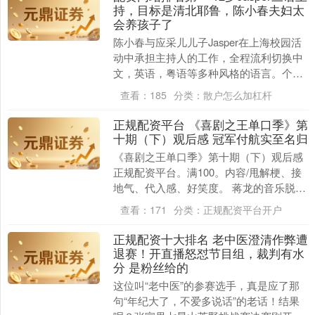
持，目标是清北耶鲁，陈小春夫妇太
会养孩子了
陈小春与应采儿儿子Jasper在上海校园活
动中承担主持人的工作，全程流利切换中
文，英语，粤语等多种风格的语言。个人
台风显得沉稳自信，毫不怯场，展现出极
查看：
185
分类：
散户怎么加杠杆
出色的控场....
正规配资平台 《喜剧之王单口季》第
十期（下）观后感 冠军付航实至名归
《喜剧之王单口季》第十期（下）观后感
正规配资平台。满100。内容/甩解梗、接
地气、代入感、好笑度。 蒋龙的音乐脱口
秀不错，cue了十强选手，也算为他的脱口
查看：
171
分类：
正规配资平台开户
秀主持....
正规配资十大排名 老中医澄清作弊遭
退赛！开直播怒怼节目组，裁判有水
分 是粉丝给的
这位叫“老中医”的参赛选手，真是应了那
句“年纪大了，不爱多说话”的老话！结果