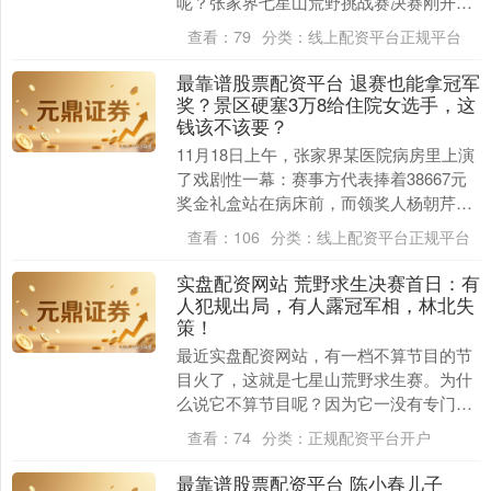
呢？张家界七星山荒野挑战赛决赛刚开始
第一天，他就因为个事儿直接被红牌罚出
查看：
79
分类：
线上配资平台正规平台
场，还让人给....
最靠谱股票配资平台 退赛也能拿冠军
奖？景区硬塞3万8给住院女选手，这
钱该不该要？
11月18日上午，张家界某医院病房里上演
了戏剧性一幕：赛事方代表捧着38667元
奖金礼盒站在病床前，而领奖人杨朝芹
——这位被网友称为“冷美人”的荒野求生
查看：
106
分类：
线上配资平台正规平台
选手，三....
实盘配资网站 荒野求生决赛首日：有
人犯规出局，有人露冠军相，林北失
策！
最近实盘配资网站，有一档不算节目的节
目火了，这就是七星山荒野求生赛。为什
么说它不算节目呢？因为它一没有专门的
拍摄制作团队，二不在电视台或者其他视
查看：
74
分类：
正规配资平台开户
频平台播出。为什....
最靠谱股票配资平台 陈小春儿子