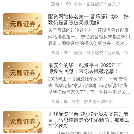
视、北京卫视、江苏卫视、广东卫....
查看：
159
分类：
正规配资平台开户
配资网站排名第一 音乐缘计划2：好
歌仍是音综破局最优解
关于音综的讨论这几年一直没有停过配资
网站排名第一。 曾经的音综从来都是热门
赛道，围绕音综的模式创新也在一次次升
级，从《偶像练习生》《创造营》的选秀
查看：
201
分类：
线上配资平台正规平台
音综，到《中国....
最安全的线上配资平台 2025年王一
博爆火回怼：带你去戳破老板！
2025年王一博回怼杜华火了！ 一句“带你
去”戳破老板“家人论”真相 当老板说出“我
早就把你当家人了”，下一句往往不是关怀
而是要求。 王一博用五个字轻松化解情
查看：
65
分类：
散户怎么加杠杆
感....
正规配资平台 花少7全员发文告别节
上证综指
3940.04
+39.68
+1.02%
目，马思纯最走心李沁精简，那英工
作室代发
从开始录制到播出，《花儿与少年7》