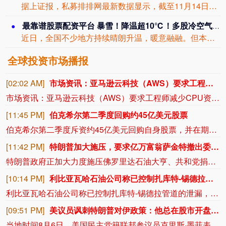
据上证报，私募排排网最新数据显示，截至11月14日，股票私募仓位指数达81.13...
最靠谱股票配资平台 暴雪！降温超10℃！多股冷空气接连来袭，这些地方注意
近日，全国不少地方持续晴朗升温，暖意融融。但本周将先后有三股冷空气接连影响我国，...
全球投资市场播报
[02:02 AM]
市场资讯：亚马逊云科技（AWS）要求工程师减少CPU资源浪费，算力需求激增造成EC2算力资源紧张。部分工程师申请服务器，过去数小时即可到位，如今需要等待数日。
市场资讯：亚马逊云科技（AWS）要求工程师减少CPU资源浪费，算力需求激增造成EC2算力资源紧张。部分工程师申请服务器，过去数小时即可到位，如今需要等待数日。
[11:45 PM]
伯克希尔第二季度回购约45亿美元股票
伯克希尔第二季度斥资约45亿美元回购自身股票，并在期内买入近200亿美元股票，显示首席执行官阿贝尔正将公司庞大的现金储备更多投入市场。 伯克希尔第一季度开始回购股票，为一年多来的首次。阿贝尔今年早些时候表示，公司重新启动回购，是因为管理层认为股票的“内在价值”高于其市场价格。 CFRA Research分析师Cathy Seifert表示：“投资者会受到回购举措的鼓舞。这也是Greg接掌公司并彰显其主导地位的一种方式。” 此次股票回购为股东带来了自2021年以来规模最大的季度资本回报。伯克希尔第二季度现金储备降至3655亿美元，低于前一季度的约3970亿美元。
[11:42 PM]
特朗普加大施压，要求亿万富翁萨金特撤出委内瑞拉
特朗普政府正加大力度施压佛罗里达石油大亨、共和党捐赠人哈里·萨金特三世，要求其从委内瑞拉撤资。美国财政部周五冻结了萨金特旗下一家离岸公司的资产，该公司参与委内瑞拉石油开采业务。消息人士称，与此同时，财政部出具许可文件，准许他处置退出该企业的相关权益。美国财政部外国资产控制办公室对萨金特的蓝浪地产有限公司实施处罚，该公司目前按遭制裁状态开展业务。
[10:14 PM]
利比亚瓦哈石油公司称已控制扎库特-锡德拉管道的泄漏，经修复后已恢复运营。
利比亚瓦哈石油公司称已控制扎库特-锡德拉管道的泄漏，经修复后已恢复运营。
[09:51 PM]
美议员讽刺特朗普对伊政策：他总在股市开盘前说不打了
当地时间8月6日，美国民主党籍联邦参议员克里斯·墨菲表示，总统特朗普通常会在周日晚上或周一早上，也就是股市开盘前，宣布美伊战事即将结束。但战火已持续了六个月。（澎湃）