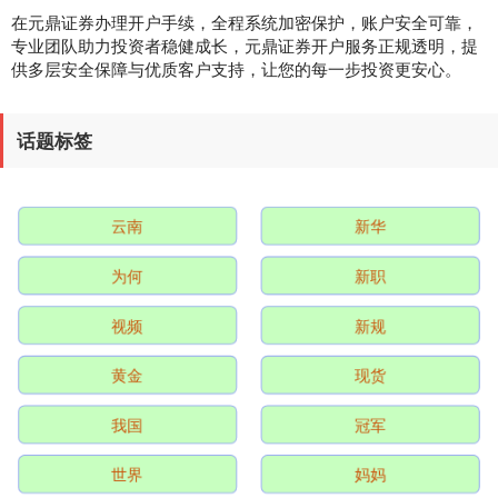
深证成指
14311.01
+200.89
+1.42%
在元鼎证券办理开户手续，全程系统加密保护，账户安全可靠，
专业团队助力投资者稳健成长，元鼎证券开户服务正规透明，提
供多层安全保障与优质客户支持，让您的每一步投资更安心。
话题标签
云南
新华
沪深300
4694.44
+43.13
+0.93%
为何
新职
视频
新规
黄金
现货
我国
冠军
北证50
1134.24
+11.37
+1.01%
世界
妈妈