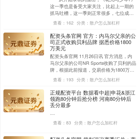
这一季也是备受大家关注，比起上一期的
抓马吐槽，这一季则正常很多，七位成员
相处也很和谐。节目播完之后，七位成员
查看：
162
分类：
散户怎么加杠杆
也是....
配资头条官网 官方：内马尔父亲的公
司正式收购贝利品牌 据悉价格1800
深证成指
14311.01
+200.89
+1.42%
万美元
配资头条官网 11月26日讯 官方消息，内
马尔父亲的公司NR Sports收购了贝利的品
牌，根据此前报道，交易价格为1800万美
元。 品牌的官方通报写道：“有些....
查看：
193
分类：
散户怎么加杠杆
正规配资平台 数据看中超|申花&浙江
领跑80分钟后抢分榜 河南80分钟后
丢分最多
沪深300
4694.44
+43.13
+0.93%
....
查看：
83
分类：
散户怎么加杠杆