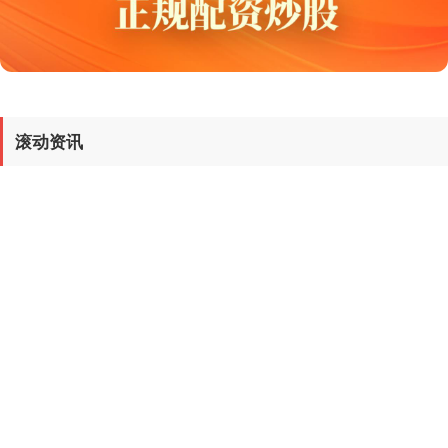
滚动资讯
国债指数
229.69
+0.10
+0.04%
实盘配资网站 书荒必看新奇之作《洪荒游戏：开局抽取人皇
气运》，老书虫都爱不释手！
正规配资平台开户
11-23
第五章 天级功法 原玄机看着脚下跪了一地的人有些发愣，他没有想到
人皇印的效果这么强大。 整个新手村的人竟然都跑出来了。
期指IC0
全的线上配资平台 通达动力：公司目前没有涉及无人机
7877.80
+164.40
+2.13%
域
正规配资平台开户
11-20
证券日报网讯通达动力11月19日在互动平台回答投资者提问时表