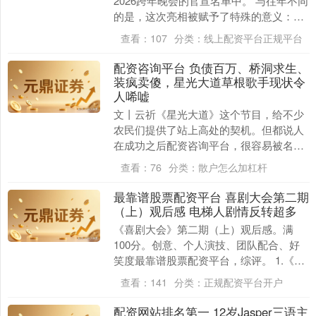
2026跨年晚会的官宣名单中。 与往年不同
的是，这次亮相被赋予了特殊的意义：这
是她在2025年下半年与经纪公司银河酷
查看：
107
分类：
线上配资平台正规平台
娱....
配资咨询平台 负债百万、桥洞求生、
装疯卖傻，星光大道草根歌手现状令
人唏嘘
文丨云祈《星光大道》这个节目，给不少
农民们提供了站上高处的契机。但都说人
在成功之后配资咨询平台，很容易被名利
蒙住双眼，不得不说这句话是有道理的。
查看：
76
分类：
散户怎么加杠杆
负债百万、桥洞....
最靠谱股票配资平台 喜剧大会第二期
（上）观后感 电梯人剧情反转超多
《喜剧大会》第二期（上）观后感。满
100分。创意、个人演技、团队配合、好
笑度最靠谱股票配资平台，综评。 1.《宇
杰造字》主演陶宇杰。创意不错，是我之
查看：
141
分类：
正规配资平台开户
前没看过的内....
配资网站排名第一 12岁Jasper三语主