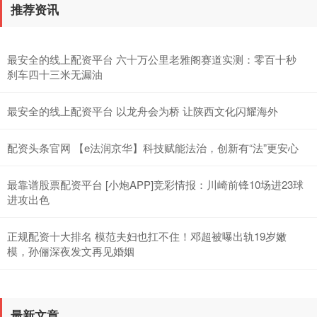
推荐资讯
国债指数
229.69
+0.10
+0.04%
最安全的线上配资平台 六十万公里老雅阁赛道实测：零百十秒
刹车四十三米无漏油
最安全的线上配资平台 以龙舟会为桥 让陕西文化闪耀海外
配资头条官网 【e法润京华】科技赋能法治，创新有“法”更安心
期指IC0
7877.80
+164.40
+2.13%
最靠谱股票配资平台 [小炮APP]竞彩情报：川崎前锋10场进23球
进攻出色
正规配资十大排名 模范夫妇也扛不住！邓超被曝出轨19岁嫩
模，孙俪深夜发文再见婚姻
最新文章