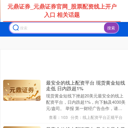
元鼎证券_元鼎证券官网_股票配资线上开户
深证成指
14311.01
+200.89
+1.42%
入口 相关话题
搜索
沪深300
4694.44
+43.13
+0.93%
最安全的线上配资平台 现货黄金短线
走低 日内跌超1%
现货黄金短线下挫超20美元最安全的线上
配资平台，日内跌超1%，向下触及4030美
元/盎司。 举报 第一财经广告合作，请点
击这里此内容为第一财经原创，著作权归
查看：
103
分类：
线上配资平台正规平台
第一....
北证50
1134.24
+11.37
+1.01%