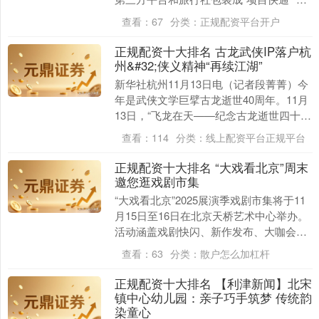
沪深300
4651.31
-6.85
-0.15%
速游玩”等套餐，看似一样的服务，实则
查看：
67
分类：
正规配资平台开户
暗....
正规配资十大排名 古龙武侠IP落户杭
州&#32;侠义精神“再续江湖”
新华社杭州11月13日电（记者段菁菁）今
年是武侠文学巨擘古龙逝世40周年。11月
13日，“飞龙在天——纪念古龙逝世四十周
年系列活动”在杭州启幕，来自文学界、学
查看：
114
分类：
线上配资平台正规平台
术....
北证50
1122.88
+3.42
+0.30%
正规配资十大排名 “大戏看北京”周末
邀您逛戏剧市集
“大戏看北京”2025展演季戏剧市集将于11
月15日至16日在北京天桥艺术中心举办。
活动涵盖戏剧快闪、新作发布、大咖会客
厅、文创市集等多个板块正规配资十大排
查看：
63
分类：
散户怎么加杠杆
名，....
正规配资十大排名 【利津新闻】北宋
镇中心幼儿园：亲子巧手筑梦 传统韵
创业板指
3515.56
-19.58
-0.55%
染童心