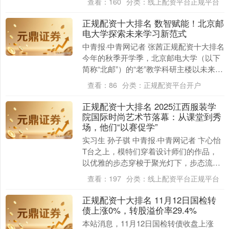
查看：
160
分类：
线上配资平台正规平台
的....
正规配资十大排名 数智赋能！北京邮
电大学探索未来学习新范式
中青报·中青网记者 张茜正规配资十大排名
今年的秋季开学季，北京邮电大学（以下
简称“北邮”）的“老”教学科研主楼以未来学
习大楼的新面貌，正式亮相。 这栋建于
查看：
86
分类：
正规配资平台开户
20....
正规配资十大排名 2025江西服装学
院国际时尚艺术节落幕：从课堂到秀
场，他们“以赛促学”
实习生 孙子骐 中青报·中青网记者 卞心怡
T台之上，模特们穿着设计师们的作品，
以优雅的步态穿梭于聚光灯下，步态流转
间，一场以“刚柔对话”为主题的师生作品
查看：
197
分类：
线上配资平台正规平台
发布秀....
正规配资十大排名 11月12日国检转
债上涨0%，转股溢价率29.4%
本站消息，11月12日国检转债收盘上涨