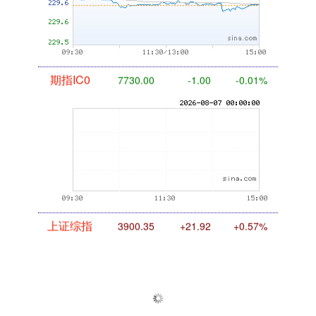
期指IC0
7730.00
-1.00
-0.01%
上证综指
3900.35
+21.92
+0.57%