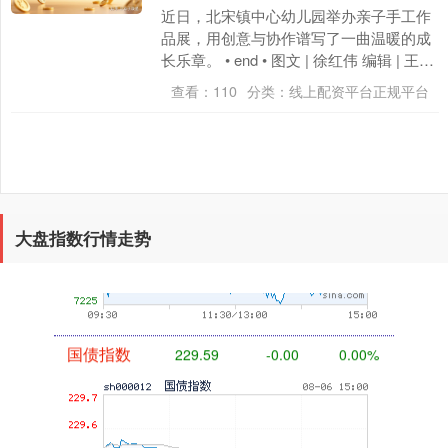
近日，北宋镇中心幼儿园举办亲子手工作
品展，用创意与协作谱写了一曲温暖的成
长乐章。 • end • 图文 | 徐红伟 编辑 | 王宁
审核 | 张海文 监制 | ....
查看：
110
分类：
线上配资平台正规平台
基金指数
7229.80
-1.63
-0.02%
大盘指数行情走势
国债指数
229.59
-0.00
0.00%