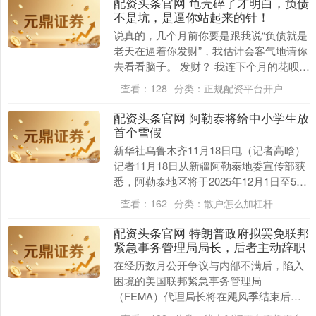
配资头条官网 龟壳碎了才明白，负债
不是坑，是逼你站起来的针！
说真的，几个月前你要是跟我说“负债就是
老天在逼着你发财”，我估计会客气地请你
去看看脑子。 发财？ 我连下个月的花呗账
单都盘算得明明白白，你跟我聊这个，是
查看：
128
分类：
正规配资平台开户
不是有点....
配资头条官网 阿勒泰将给中小学生放
首个雪假
新华社乌鲁木齐11月18日电（记者高晗）
记者11月18日从新疆阿勒泰地委宣传部获
悉，阿勒泰地区将于2025年12月1日至5日
为当地中小学生放首个雪假。11月29....
查看：
162
分类：
散户怎么加杠杆
配资头条官网 特朗普政府拟罢免联邦
紧急事务管理局局长，后者主动辞职
在经历数月公开争议与内部不满后，陷入
困境的美国联邦紧急事务管理局
（FEMA）代理局长将在飓风季结束后卸
任。 美国国土安全部透露，戴维・理查森