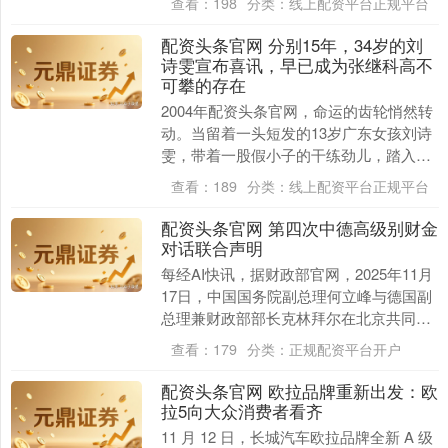
查看：
198
分类：
线上配资平台正规平台
（David Ric....
配资头条官网 分别15年，34岁的刘
诗雯宣布喜讯，早已成为张继科高不
可攀的存在
2004年配资头条官网，命运的齿轮悄然转
动。当留着一头短发的13岁广东女孩刘诗
雯，带着一股假小子的干练劲儿，踏入国
家乒乓球队二队的大门时，谁又能预料
查看：
189
分类：
线上配资平台正规平台
到，她未来的....
配资头条官网 第四次中德高级别财金
对话联合声明
每经AI快讯，据财政部官网，2025年11月
17日，中国国务院副总理何立峰与德国副
总理兼财政部部长克林拜尔在北京共同主
持第四次中德高级别财金对话。双方高级
查看：
179
分类：
正规配资平台开户
别官员....
配资头条官网 欧拉品牌重新出发：欧
上证综指
3940.04
+39.68
+1.02%
拉5向大众消费者看齐
11 月 12 日，长城汽车欧拉品牌全新 A 级