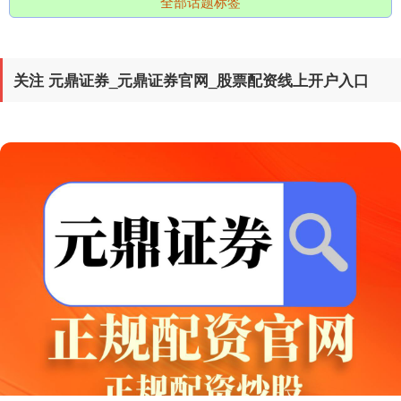
全部话题标签
关注 元鼎证券_元鼎证券官网_股票配资线上开户入口
创业板指
3563.12
+47.56
+1.35%
基金指数
7242.10
+12.30
+0.17%