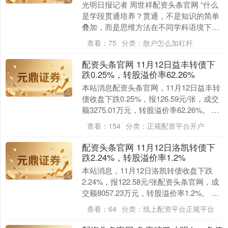
光明日报记者 周世祥配资头条官网 “什么
是学段贯通培养？贯通，不是知识的简单
叠加，而是思维方法在不同学科语境下的
持续运用、深化与融合。”日前在京召开
查看：
75
分类：
散户怎么加杠杆
的“人工智能....
配资头条官网 11月12日益丰转债下
跌0.25%，转股溢价率62.26%
本站消息配资头条官网，11月12日益丰转
债收盘下跌0.25%，报126.59元/张，成交
额3275.01万元，转股溢价率62.26%。 资
料显示，益丰转债信用级....
查看：
154
分类：
正规配资平台开户
配资头条官网 11月12日洛凯转债下
跌2.24%，转股溢价率1.2%
本站消息，11月12日洛凯转债收盘下跌
2.24%，报122.58元/张配资头条官网，成
交额8057.23万元，转股溢价率1.2%。 资
料显示，洛凯转债信用级别为....
查看：
64
分类：
线上配资平台正规平台