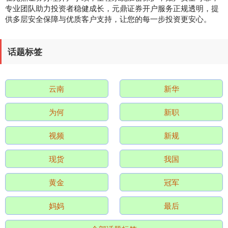
专业团队助力投资者稳健成长，元鼎证券开户服务正规透明，提
深证成指
14311.01
+200.89
+1.42%
供多层安全保障与优质客户支持，让您的每一步投资更安心。
话题标签
云南
新华
为何
新职
沪深300
4694.44
+43.13
+0.93%
视频
新规
现货
我国
黄金
冠军
妈妈
最后
北证50
1134.24
+11.37
+1.01%