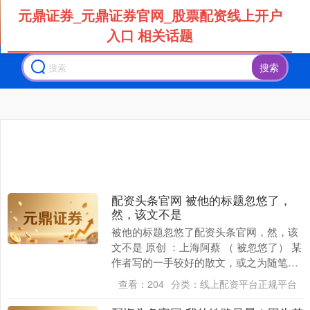
元鼎证券_元鼎证券官网_股票配资线上开户
入口 相关话题
搜索
配资头条官网 被他的标题忽悠了，
然，该文不是
被他的标题忽悠了配资头条官网，然，该
文不是 原创 ：上海阿蔡 （ 被忽悠了） 某
作者写的一手较好的散文，或之为随笔，
杂文，大多是生活类的。可以说，他的文
查看：
204
分类：
线上配资平台正规平台
章有特色....