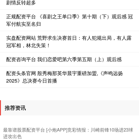
剧情反转超多
深证成指
14088.56
-55.64
-0.39%
正规配资平台 《喜剧之王单口季》第十期（下）观后感 冠
军付航实至名归
实盘配资网站 荒野求生决赛首日：有人犯规出局，有人露
冠军相，林北失策！
配资咨询平台 我们恋爱吧第六季第五期（上）观后感
配资头条官网 殷秀梅那英华晨宇重磅加盟,《声鸣远扬
沪深300
4637.88
-20.27
-0.44%
2025》总决赛今日首播
推荐资讯
最靠谱股票配资平台 [小炮APP]竞彩情报：川崎前锋10场进23球
进攻出色