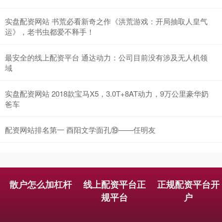
北证50
1123.47
+4.01
+0.36%
实盘配资网站 书荒必看新奇之作《洪荒游戏：开局抽取人皇气
运》，老书虫都爱不释手！
最安全的线上配资平台 通达动力：公司目前没有涉及无人机领
域
实盘配资网站 2018款宝马X5，3.0T+8AT动力，9万公里豪华奶
爸车
创业板指
3502.76
-32.38
-0.92%
配资网站排名第一 酉阳文学面孔⑲——任明友
散户怎么加杠杆
线上配资平台正
正规配资平台开
规平台
户
基金指数
7229.19
-2.24
-0.03%