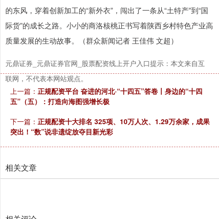
的东风，穿着创新加工的“新外衣”，闯出了一条从“土特产”到“国
际货”的成长之路。小小的商洛核桃正书写着陕西乡村特色产业高
质量发展的生动故事。（群众新闻记者 王佳伟 文超）
元鼎证券_元鼎证券官网_股票配资线上开户入口提示：本文来自互
北证50
1123.40
+3.94
+0.35%
联网，不代表本网站观点。
上一篇：
正规配资平台 奋进的河北·“十四五”答卷丨身边的“十四
五”（五）：打造向海图强增长极
下一篇：
正规配资十大排名 325项、10万人次、1.29万余家，成果
突出！“数”说非遗绽放夺目新光彩
相关文章
创业板指
3506.26
-28.88
-0.82%
相关评论