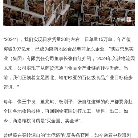
“2024年，我们实现日发货量30吨左右、日单量15万单，年产值
突破3.97亿元，已成为陕南地区食品电商龙头企业。”陕西忠果实
深证成指
14095.94
-48.27
-0.34%
业（集团）有限责任公司董事长张自红介绍，“2024年入驻物流园
以来，公司实现了从商贸流通向食品全产业链的转型升级。当
前，我们正朝着立足西北、辐射欧亚的百亿级食品产业目标稳步
迈进。”
每年，像王中良、董兆斌、杨刚平、张自红这样的商户都要奔赴
全国各地收购核桃，再回到物流园进行加工、销售、出口。如
沪深300
4639.34
-18.82
-0.40%
今，商洛核桃可谓是“买全国、卖全球”。
曾经藏在秦岭深山的“土疙瘩”配资头条官网，如今乘着中欧班列