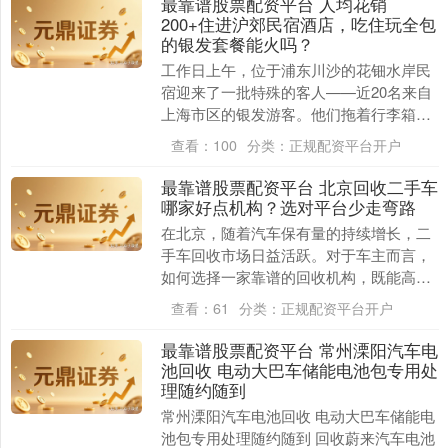
最靠谱股票配资平台 人均花销
200+住进沪郊民宿酒店，吃住玩全包
的银发套餐能火吗？
工作日上午，位于浦东川沙的花钿水岸民
宿迎来了一批特殊的客人——近20名来自
上海市区的银发游客。他们拖着行李箱，
有说有笑地走进民宿大堂办理入住手续，
查看：
100
分类：
正规配资平台开户
即将开启为期两....
最靠谱股票配资平台 北京回收二手车
哪家好点机构？选对平台少走弯路
在北京，随着汽车保有量的持续增长，二
手车回收市场日益活跃。对于车主而言，
如何选择一家靠谱的回收机构，既能高效
完成车辆交易，又能保障自身权益，成为
查看：
61
分类：
正规配资平台开户
关注的焦点。本文....
最靠谱股票配资平台 常州溧阳汽车电
池回收 电动大巴车储能电池包专用处
理随约随到
常州溧阳汽车电池回收 电动大巴车储能电
池包专用处理随约随到 回收蔚来汽车电池