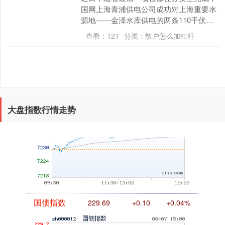
国网上海青浦供电公司成功对上海重要水
创业板指
3563.12
+47.56
+1.35%
源地——金泽水库供电的两条110千伏供
电“大动脉”实施了专项检修。此次“秋检”犹
查看：
121
分类：
散户怎么加杠杆
如一次精....
大盘指数行情走势
基金指数
7242.10
+12.30
+0.17%
国债指数
229.69
+0.10
+0.04%