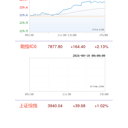
期指IC0
7877.80
+164.40
+2.13%
上证综指
3940.04
+39.68
+1.02%