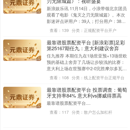
刃无限城篇》：视听盛宴
新浪娱乐讯 11月14日，小浪带领北京团员
观看了电影《鬼灭之刃无限城篇》。本次
影迷评点评用户：39人；打分用户：38
上证综指
3940.04
+39.68
+1.02%
人，综合评分：9.84分。影片讲述了为了
查看：
139
分类：
正规配资平台开户
让变....
最靠谱股票配资平台 [新浪彩票]足彩
第25167期任九：意大利建议舍弃
任九推荐 本期任九在1场世亚预+13场世欧
预的基础上舍弃了几场让步较浅的比赛：
意大利上场在世预赛中2-0完胜摩尔多瓦，
收获一波6连胜，状态很好，本场主场面对
查看：
108
分类：
线上配资平台正规平台
上场....
深证成指
14311.01
+200.89
+1.42%
最靠谱股票配资平台 投票调查：葡萄
牙支持率84% 意大利vs挪威得票高
最靠谱股票配资平台....
查看：
117
分类：
散户怎么加杠杆