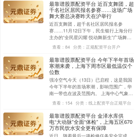
最靠谱股票配资平台 近百支舞团，超
千名社区居民报名参赛……这场广场
舞大赛总决赛昨天在沪举行
沪深300
4694.44
+43.13
+0.93%
近百支舞团，超千名社区居民报名参
赛……11月12日下午，民生银行上海分行
主办的“全民星闪耀·悦动舞新生”广场舞大
赛总决赛在沪落幕。 经过东西南北四大赛
查看：
84
分类：
正规配资平台开户
区的激烈角....
最靠谱股票配资平台 今年下半年首场
寒潮来袭，上海下周市区最低温仅个
位数
强冷空气今天（13日）已启程，这是我国
北证50
1134.24
+11.37
+1.01%
今年下半年的首场寒潮，影响范围广，华
南一带也在波及范围内。 上海中心气象台
预报，预计冷空气在本周日夜间开始影响
查看：
154
分类：
线上配资平台正规平台
上海。下周初....
最靠谱股票配资平台 金泽水库供
电“大动脉”全面“体检”，上海五区670
万市民饮水安全更有保障
近日，随着最后一项检修任务安全完成，