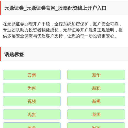
元鼎证券_元鼎证券官网_股票配资线上开户入口
在元鼎证券办理开户手续，全程系统加密保护，账户安全可靠，
专业团队助力投资者稳健成长，元鼎证券开户服务正规透明，提
供多层安全保障与优质客户支持，让您的每一步投资更安心。
深证成指
14311.01
+200.89
+1.42%
话题标签
云南
新华
为何
新职
视频
新规
沪深300
4694.44
+43.13
+0.93%
现货
我国
黄金
冠军