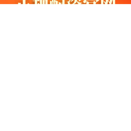
基金指数
7242.10
+12.30
+0.17%
推荐资讯
最安全的线上配资平台 六十万公里老雅阁赛道实测：零百十秒
刹车四十三米无漏油
国债指数
229.69
+0.10
+0.04%
最安全的线上配资平台 以龙舟会为桥 让陕西文化闪耀海外
配资头条官网 【e法润京华】科技赋能法治，创新有“法”更安心