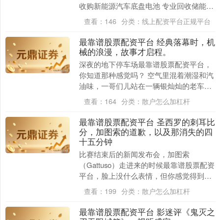
收购新能源汽车底盘电池 专业回收储能磷
酸铁锂电池 通信基站UPS电池上门评估专
查看：
146
分类：
线上配资平台正规平台
业回....
最靠谱股票配资平台 经典落幕时，机
械的浪漫，故事才启程。
深夜的地下停车场最靠谱股票配资平台，
你知道那种感觉吗？ 空气里混着潮湿和汽
油味，一哥们儿站在一辆银灿灿的老车
前，手跟抚摸情人似的在尾翼上划过。 那
查看：
164
分类：
散户怎么加杠杆
是一台MK5代....
最靠谱股票配资平台 圣西罗的刺耳比
分，加图索的道歉，以及那消失的四
十五分钟
比赛结束后的新闻发布会，加图索
（Gattuso）走进来的时候最靠谱股票配资
平台，脸上没什么表情，但你感觉得到那
种压力。他没绕圈子，第一句话就是道
查看：
199
分类：
散户怎么加杠杆
歉，“我们必须向....
最靠谱股票配资平台 影迷评《鬼灭之