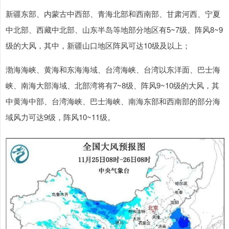
新疆东部、内蒙古中西部、青海北部和西南部、甘肃河西、宁夏
中北部、西藏中北部、山东半岛等地部分地区有5~7级、阵风8~9
级的大风，其中，新疆山口地区阵风可达10级及以上；
上证综指
3900.35
+21.92
+0.57%
渤海海峡、黄海和东海海域、台湾海峡、台湾以东洋面、巴士海
峡、南海大部海域、北部湾将有7~8级、阵风9~10级的大风，其
中黄海中部、台湾海峡、巴士海峡、南海东部和西南部的部分海
域风力可达9级，阵风10~11级。
深证成指
14110.12
-34.08
-0.24%