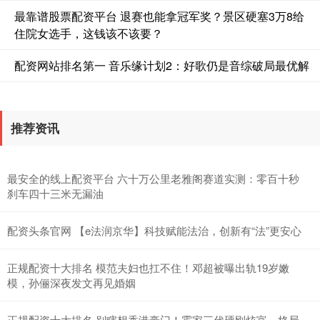
最靠谱股票配资平台 退赛也能拿冠军奖？景区硬塞3万8给
住院女选手，这钱该不该要？
配资网站排名第一 音乐缘计划2：好歌仍是音综破局最优解
北证50
1122.88
+3.42
+0.30%
推荐资讯
最安全的线上配资平台 六十万公里老雅阁赛道实测：零百十秒
刹车四十三米无漏油
配资头条官网 【e法润京华】科技赋能法治，创新有“法”更安心
创业板指
3515.56
-19.58
-0.55%
正规配资十大排名 模范夫妇也扛不住！邓超被曝出轨19岁嫩
模，孙俪深夜发文再见婚姻
正规配资十大排名 别瞎想香港豪门！霍家三代硬刚炫富，格局