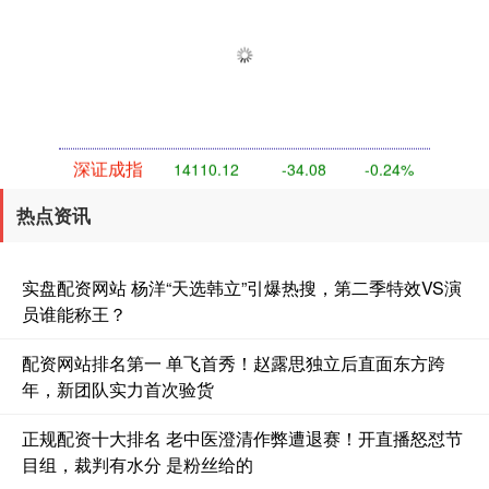
热点资讯
深证成指
14110.12
-34.08
-0.24%
实盘配资网站 杨洋“天选韩立”引爆热搜，第二季特效VS演
员谁能称王？
配资网站排名第一 单飞首秀！赵露思独立后直面东方跨
年，新团队实力首次验货
正规配资十大排名 老中医澄清作弊遭退赛！开直播怒怼节
沪深300
4651.31
-6.85
-0.15%
目组，裁判有水分 是粉丝给的