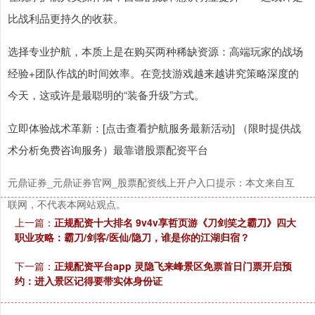
比战利品更持久的收获。
选择专业护航，本质上是在购买两种稀缺资源：高端玩家的战场
经验+团队作战的时间效率。在竞技游戏越来越讲究策略深度的
今天，这或许是最聪明的“装备升级”方式。
立即体验战术革新：[点击查看护航服务最新活动] （限时提供战
术分析免费咨询服务）最靠谱股票配资平台
元鼎证券_元鼎证券官网_股票配资线上开户入口提示：本文来自互
联网，不代表本网站观点。
上一篇：
正规配资十大排名 9v4v享哲页游《刀剑笑之霸刀》四大
职业攻略：霸刀/剑客/医仙/隐刀，谁是你的江湖归宿？
下一篇：
正规配资平台app 灵隐飞来峰景区免票首日门票开启预
约：进入景区记得要带实体身份证